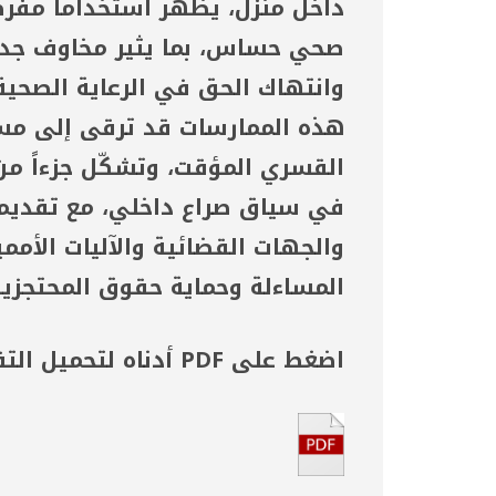
داخل منزل، يظهر استخداماً مفر
صحي حساس، بما يثير مخاوف جدي
وانتهاك الحق في الرعاية الصحية أ
هذه الممارسات قد ترقى إلى مست
القسري المؤقت، وتشكّل جزءاً م
في سياق صراع داخلي، مع تقديم 
والجهات القضائية والآليات الأم
المساءلة وحماية حقوق المحتجزين
اضغط على PDF أدناه لتحميل التقرير: