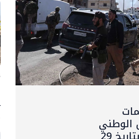
5 آ
ا
ح
4 
مات
 الوطني
في السويداء وشهبا بتاريخ 29