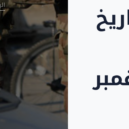
ريخ
ال
مبر