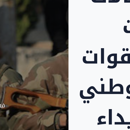
قوات
وطني
اء
فع