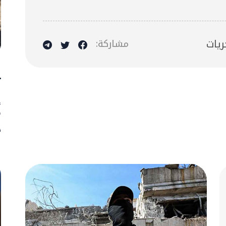
ريات
مشاركة:
1 آ
ت
إ
م
د