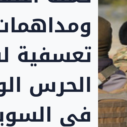
ومداهمات
تعسفية ل
الحرس ال
في السويد