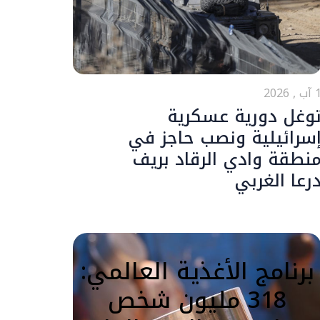
ب , 2026
وغل دورية عسكرية
سرائيلية ونصب حاجز في
نطقة وادي الرقاد بريف
رعا الغربي
برنامج الأغذية العالمي:
318 مليون شخص