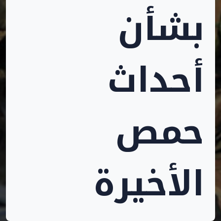
بشأن
أحداث
حمص
الأخيرة