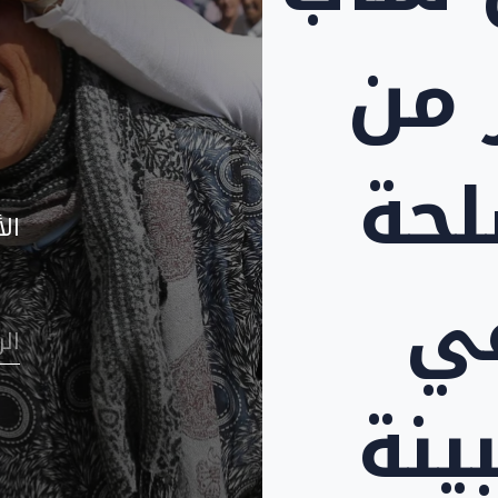
 من
حة
الأ
ي
ال
ينة