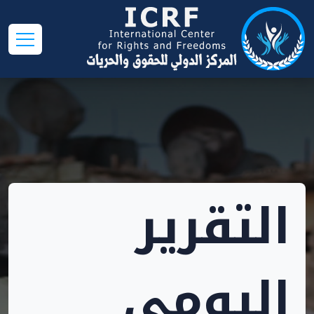
التقرير
اليومي