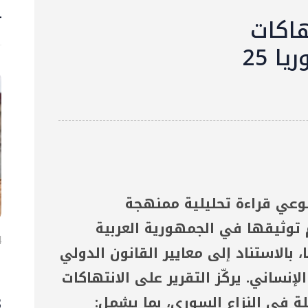
4 
هاكات
حقوق الإنسان في سوريا 25
بوعي قراءة تحليلية ممنهجة
 توثيقها في الجمهورية العربية
4 آ
، بالاستناد إلى معايير القانون الدولي
ا
إنساني. يركّز التقرير على الانتهاكات
ح
3 
ة في النزاع السوري، بما يشمل: