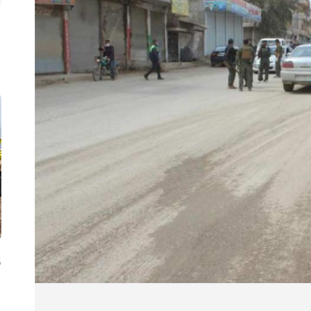
ا
5 آ
ا
ح