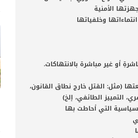
هزتها الأمنية
تماءاتها وخلفياتها
ةِ أو غير مباشرة بالانتهاكات.
ا (مثل: القتل خارج نطاق القانون،
ي، التمييز الطائفي، إلخ)
1 آ
ج
لسياسية التي أحاطت بها
ب
ي