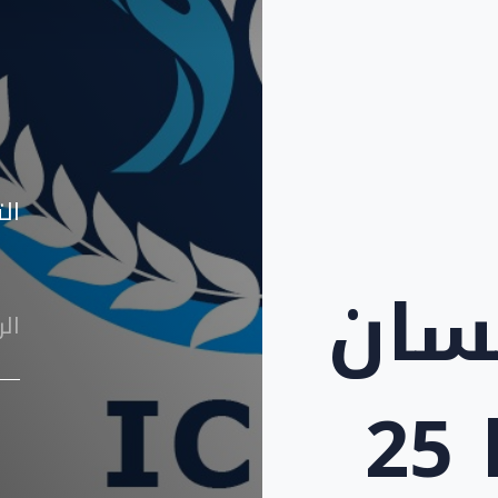
ال
سان
ال
في سوريا 25