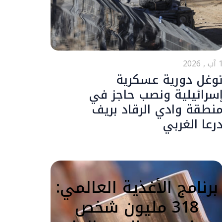
ب , 2026
وغل دورية عسكرية
سرائيلية ونصب حاجز في
نطقة وادي الرقاد بريف
رعا الغربي
برنامج الأغذية العالمي:
318 مليون شخص