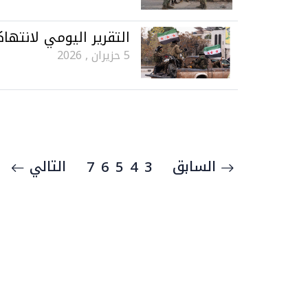
التقرير اليومي لانتهاكات ح
5 حزيران , 2026
السابق
التالي
7
6
5
4
3