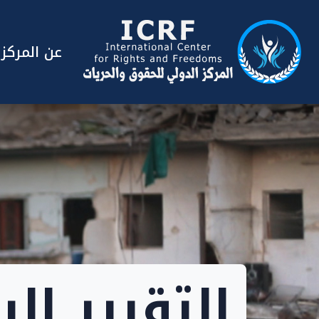
عن المركز
التقرير ال