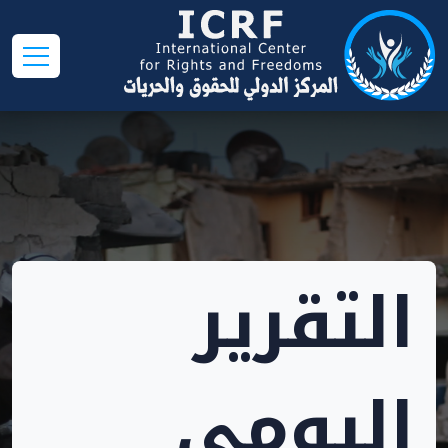
التقرير
اليومي